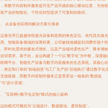
式，将数字内容制作服务提升至产业升级的核心驱动位置，为传
服装产业的智能化、个性化转型提供了可复制的路径。
一、 从设备供应商到解决方案引领者
金运激光早已超越传统激光设备制造商的角色定位。依托其在激
应用、智能装备领域的深厚积累，公司敏锐地捕捉到消费市场个
化、即时化需求的爆发式增长，以及产业端对柔性生产、降本增
的迫切需求。基于此，金运构建了一个以“数字化”为中枢，深度融
互联网平台、智能生产设备与数字内容服务的生态系统。其核心
，将定制订单的“前端创意”与工厂生产的“后端执行”通过数字化
程无缝链接，而数字内容制作服务正是贯穿这一链条的“数据血
”与“设计灵魂”。
、 “互联网+数字化定制”模式的核心架构
金运的模式可概括为“云端设计、数据驱动、柔性制造”。