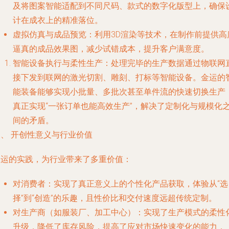
及将图案智能适配到不同尺码、款式的数字化版型上，确保
计在成衣上的精准落位。
虚拟仿真与成品预览
：利用3D渲染等技术，在制作前提供高
逼真的成品效果图，减少试错成本，提升客户满意度。
智能设备执行与柔性生产
：处理完毕的生产数据通过物联网
接下发到联网的激光切割、雕刻、打标等智能设备。金运的
能装备能够实现小批量、多批次甚至单件流的快速切换生产
真正实现“一张订单也能高效生产”，解决了定制化与规模化
间的矛盾。
三、 开创性意义与行业价值
金运的实践，为行业带来了多重价值：
对消费者
：实现了真正意义上的个性化产品获取，体验从“选
择”到“创造”的乐趣，且性价比和交付速度远超传统定制。
对生产商（如服装厂、加工中心）
：实现了生产模式的柔性
升级，降低了库存风险，提高了应对市场快速变化的能力，