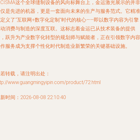
CISMA这个全球缝制设备的风向标舞台上，金运激光展示的并
仅仅是先进的机器，更是一套面向未来的生产与服务范式。它精
定义了“互联网+数字化定制”时代的核心——即以数字内容为引擎
驱动消费与制造的深度互联。这标志着金运已从技术装备的提供
者，跃升为产业数字化转型的规划师与赋能者，正在引领数字内
制作服务成为支撑个性化时代制造业新繁荣的关键基础设施。
如若转载，请注明出处：
tp://www.guangmingyipin.com/product/72.html
新时间：2026-08-08 22:10:40